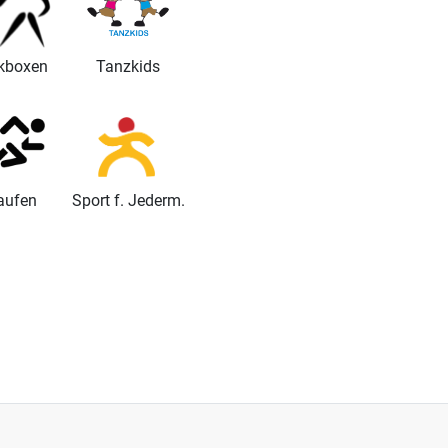
kboxen
Tanzkids
aufen
Sport f. Jederm.